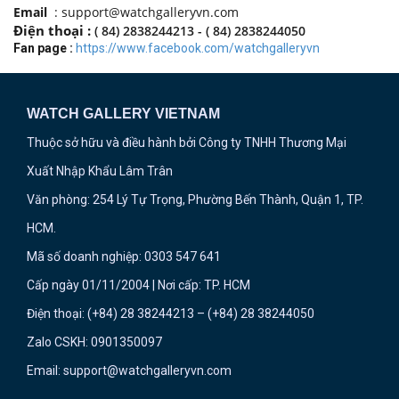
Email
: support@watchgalleryvn.com
Điện thoại :
( 84) 2838244213 - ( 84) 2838244050
Fan page :
https://www.facebook.com/watchgalleryvn
WATCH GALLERY VIETNAM
Thuộc sở hữu và điều hành bởi Công ty TNHH Thương Mại
Xuất Nhập Khẩu Lâm Trân
Văn phòng: 254 Lý Tự Trọng, Phường Bến Thành, Quận 1, TP.
HCM.
Mã số doanh nghiệp: 0303 547 641
Cấp ngày 01/11/2004 | Nơi cấp: TP. HCM
Điện thoại: (+84) 28 38244213 – (+84) 28 38244050
Zalo CSKH: 0901350097
Email: support@watchgalleryvn.com