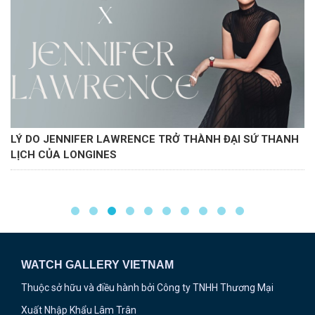
 THANH
CÓ THỂ BẠN CHƯA BIẾT: ĐỒNG HỒ PHI CÔNG VÀ
ĐIỂM ĐẶC BIỆT
WATCH GALLERY VIETNAM
Thuộc sở hữu và điều hành bởi Công ty TNHH Thương Mại
Xuất Nhập Khẩu Lâm Trân