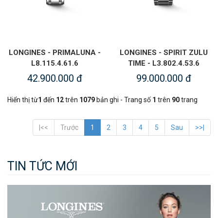
LONGINES - PRIMALUNA -
LONGINES - SPIRIT ZULU
L8.115.4.61.6
TIME - L3.802.4.53.6
42.900.000 đ
99.000.000 đ
Hiển thị từ
1
đến
12
trên
1079
bản ghi - Trang số
1
trên
90
trang
|<<
Trước
1
2
3
4
5
Sau
>>|
TIN TỨC MỚI