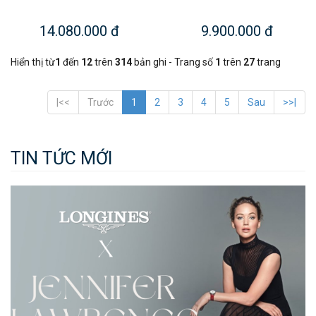
14.080.000 đ
9.900.000 đ
Hiển thị từ
1
đến
12
trên
314
bản ghi - Trang số
1
trên
27
trang
|<<
Trước
1
2
3
4
5
Sau
>>|
TIN TỨC MỚI