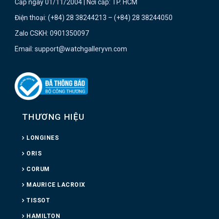
Cấp ngày 01/11/2004 | Nơi cấp: TP. HCM
Điện thoại: (+84) 28 38244213 – (+84) 28 38244050
Zalo CSKH: 0901350097
Email: support@watchgalleryvn.com
THƯƠNG HIỆU
LONGINES
ORIS
CORUM
MAURICE LACROIX
TISSOT
HAMILTON