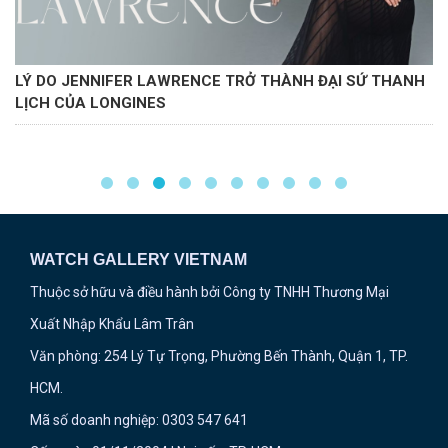
ÀNH ĐẠI SỨ THANH
CÓ THỂ BẠN CHƯA BIẾT: ĐỒNG HỒ P
ĐIỂM ĐẶC BIỆT
WATCH GALLERY VIETNAM
Thuộc sở hữu và điều hành bởi Công ty TNHH Thương Mại
Xuất Nhập Khẩu Lâm Trân
Văn phòng: 254 Lý Tự Trọng, Phường Bến Thành, Quận 1, TP.
HCM.
Mã số doanh nghiệp: 0303 547 641