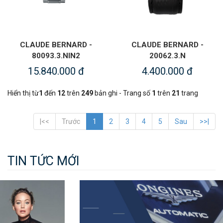
CLAUDE BERNARD -
CLAUDE BERNARD -
80093.3.NIN2
20062.3.N
15.840.000 đ
4.400.000 đ
Hiển thị từ
1
đến
12
trên
249
bản ghi - Trang số
1
trên
21
trang
|<<
Trước
1
2
3
4
5
Sau
>>|
TIN TỨC MỚI