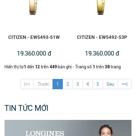
CITIZEN - EW5493-51W
CITIZEN - EW5492-53P
19.360.000 đ
19.360.000 đ
Hiển thị từ
1
đến
12
trên
449
bản ghi - Trang số
1
trên
38
trang
|<<
Trước
1
2
3
4
5
Sau
>>|
TIN TỨC MỚI