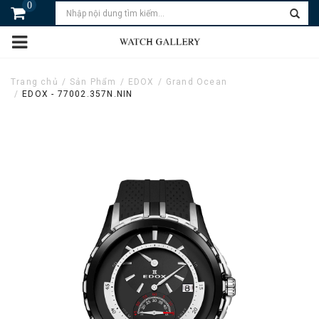
0
Trang chủ
Sản Phẩm
EDOX
Grand Ocean
EDOX - 77002.357N.NIN