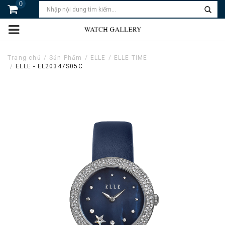
0
Trang chủ
Sản Phẩm
ELLE
ELLE TIME
ELLE - EL20347S05C