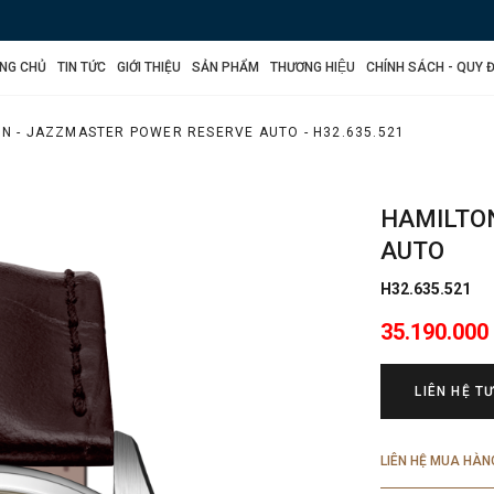
NG CHỦ
TIN TỨC
GIỚI THIỆU
SẢN PHẨM
THƯƠNG HIỆU
CHÍNH SÁCH - QUY Đ
N - JAZZMASTER POWER RESERVE AUTO - H32.635.521
HAMILTO
AUTO
H32.635.521
35.190.000
LIÊN HỆ T
LIÊN HỆ MUA HÀN