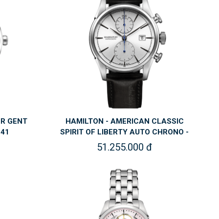
ER GENT
HAMILTON - AMERICAN CLASSIC
141
SPIRIT OF LIBERTY AUTO CHRONO -
H32.416.781
51.255.000 đ