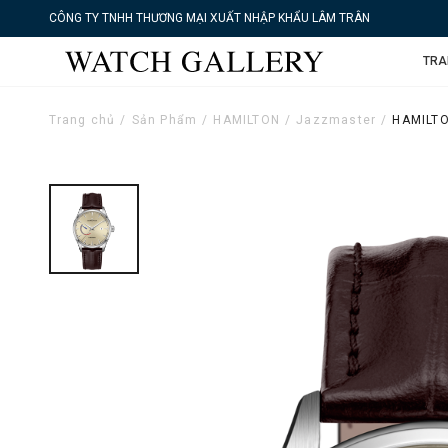
CÔNG TY TNHH THƯƠNG MẠI XUẤT NHẬP KHẨU LÂM TRÂN
TRA
Trang chủ
Sản Phẩm
HAMILTON
Jazzmaster
HAMILTO