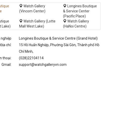
utique
Watch Gallery
Longines Boutique
re
(Vincom Center)
& Service Center
(Pacific Place)
utique
Watch Gallery (Lotte
Watch Gallery
t Lake)
Mall West Lake)
(HaNoi Centre)
 nghiệp
Longines Boutique & Service Centre (Grand Hotel)
Địa chỉ:
15 Hồ Huấn Nghiệp, Phường Sài Gòn, Thành phố Hồ
Chí Minh,
n thoại:
(028)22104114
Gmail:
support@watchgalleryvn.com