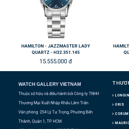
HAMILTON - JAZZMASTER LADY
HAMIL
QUARTZ - H32.351.145
QU
15.555.000 đ
THƯƠ
WATCH GALLERY VIETNAM
Thuộc sở hữu và điều hành bởi Công ty TNHH
LONGI
Thương Mại Xuất Nhập Khẩu Lâm Trân
ORIS
Văn phòng: 254 Lý Tự Trọng, Phường Bến
CORUM
Thành, Quận 1, TP. HCM.
MAURIC