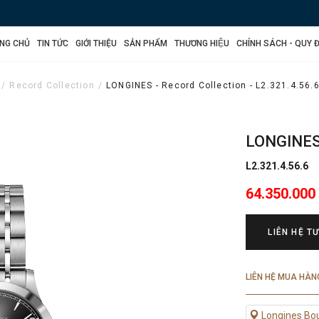
NG CHỦ
TIN TỨC
GIỚI THIỆU
SẢN PHẨM
THƯƠNG HIỆU
CHÍNH SÁCH - QUY Đ
Record Collection
LONGINES - Record Collection - L2.321.4.56.
LONGINES
L2.321.4.56.6
64.350.000
LIÊN HỆ T
LIÊN HỆ MUA HÀN
Longines Bo