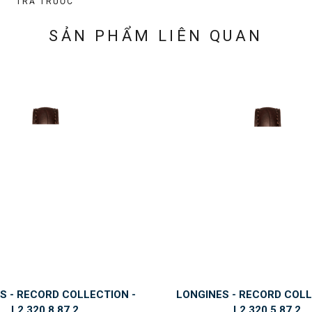
TRẢ TRƯỚC
SẢN PHẨM LIÊN QUAN
S - RECORD COLLECTION -
LONGINES - RECORD COLL
L2.320.8.87.2
L2.320.5.87.2