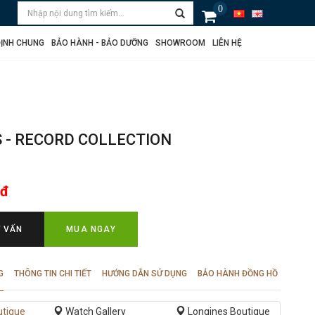
0
ỊNH CHUNG
BẢO HÀNH - BẢO DƯỠNG
SHOWROOM
LIÊN HỆ
6
 - RECORD COLLECTION
 đ
Ư VẤN
MUA NGAY
G
THÔNG TIN CHI TIẾT
HƯỚNG DẪN SỬ DỤNG
BẢO HÀNH ĐỒNG HỒ
utique
Watch Gallery
Longines Boutique