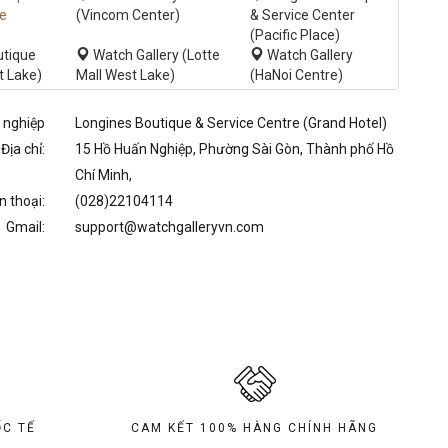
re
(Vincom Center)
& Service Center
(Pacific Place)
utique
Watch Gallery (Lotte
Watch Gallery
t Lake)
Mall West Lake)
(HaNoi Centre)
 nghiệp
Longines Boutique & Service Centre (Grand Hotel)
Địa chỉ:
15 Hồ Huấn Nghiệp, Phường Sài Gòn, Thành phố Hồ
Chí Minh,
n thoại:
(028)22104114
Gmail:
support@watchgalleryvn.com
C TẾ
CAM KẾT 100% HÀNG CHÍNH HÃNG