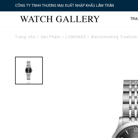
CÔNG TY TNHH THƯƠNG MẠI XUẤT NHẬP KHẨU LÂM TRÂN
TRA
Trang chủ
Sản Phẩm
LONGINES
Watchmaking Traditon