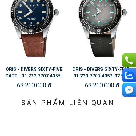
ORIS - DIVERS SIXTY‑FIVE
ORIS - DIVERS SIXTY‑FIVE -
DATE - 01 733 7707 4055-
01 733 7707 4053-07 5 20
07 5 20 45
89
63.210.000 đ
63.210.000 đ
SẢN PHẨM LIÊN QUAN