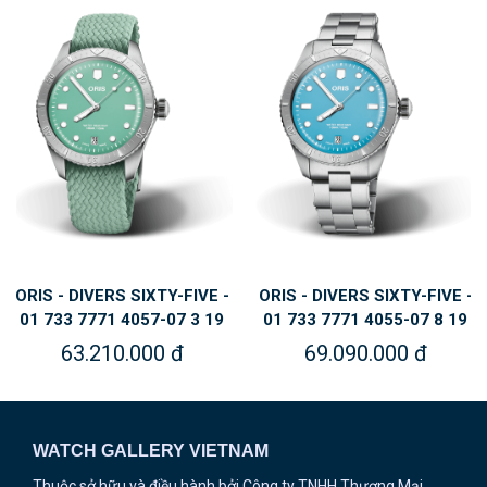
ORIS - DIVERS SIXTY-FIVE -
ORIS - DIVERS SIXTY-FIVE -
01 733 7771 4057-07 3 19
01 733 7771 4055-07 8 19
03S
18
63.210.000 đ
69.090.000 đ
WATCH GALLERY VIETNAM
Thuộc sở hữu và điều hành bởi Công ty TNHH Thương Mại