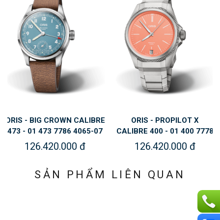
ORIS - BIG CROWN CALIBRE
ORIS - PROPILOT X
473 - 01 473 7786 4065-07
CALIBRE 400 - 01 400 7778
5 19 22FC
7158-07 7 20 01TLC
126.420.000 đ
126.420.000 đ
SẢN PHẨM LIÊN QUAN