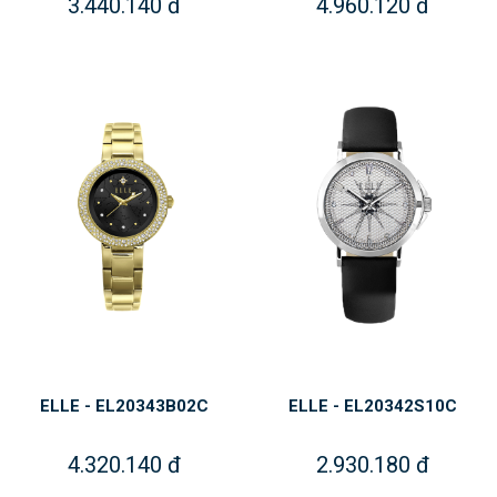
3.440.140 đ
4.960.120 đ
ELLE - EL20343B02C
ELLE - EL20342S10C
4.320.140 đ
2.930.180 đ