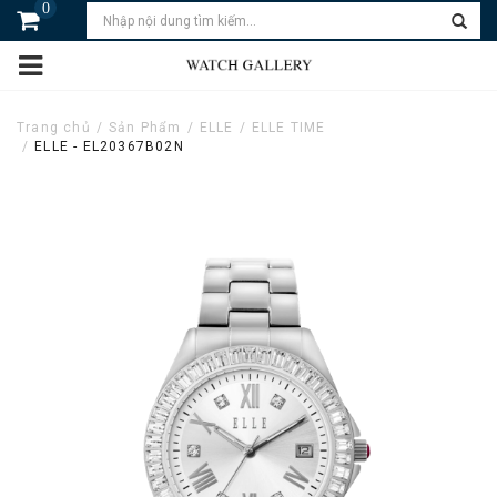
0
Trang chủ
Sản Phẩm
ELLE
ELLE TIME
ELLE - EL20367B02N