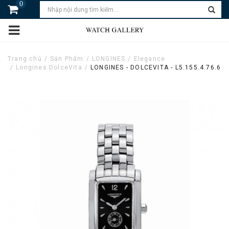
0
Trang chủ
Sản Phẩm
LONGINES
Elegance
Longines DolceVita
LONGINES - DOLCEVITA - L5.155.4.76.6