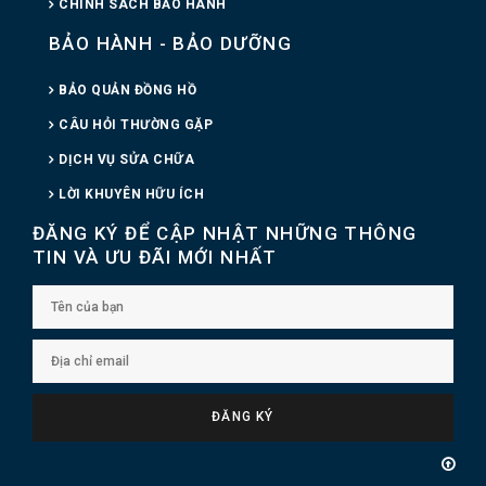
CHÍNH SÁCH BẢO HÀNH
BẢO HÀNH - BẢO DƯỠNG
BẢO QUẢN ĐỒNG HỒ
CÂU HỎI THƯỜNG GẶP
DỊCH VỤ SỬA CHỮA
LỜI KHUYÊN HỮU ÍCH
ĐĂNG KÝ ĐỂ CẬP NHẬT NHỮNG THÔNG
TIN VÀ ƯU ĐÃI MỚI NHẤT
ĐĂNG KÝ