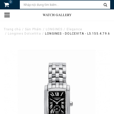
0
Trang chủ
Sản Phẩm
LONGINES
Elegance
Longines DolceVita
LONGINES - DOLCEVITA - L5.155.4.79.6