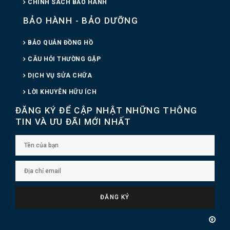
CHÍNH SÁCH BẢO HÀNH
BẢO HÀNH - BẢO DƯỠNG
BẢO QUẢN ĐỒNG HỒ
CÂU HỎI THƯỜNG GẶP
DỊCH VỤ SỬA CHỮA
LỜI KHUYÊN HỮU ÍCH
ĐĂNG KÝ ĐỂ CẬP NHẬT NHỮNG THÔNG
TIN VÀ ƯU ĐÃI MỚI NHẤT
ĐĂNG KÝ