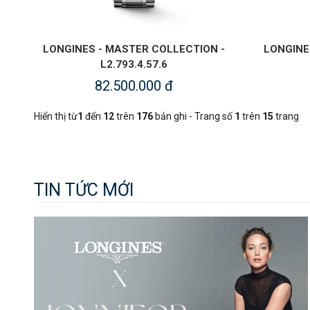
LONGINES - MASTER COLLECTION -
LONGINE
L2.793.4.57.6
82.500.000 đ
Hiển thị từ
1
đến
12
trên
176
bản ghi - Trang số
1
trên
15
trang
TIN TỨC MỚI