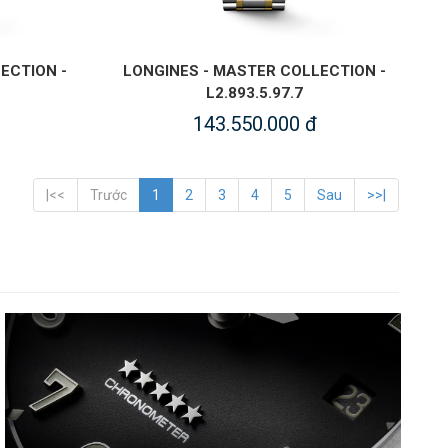
ECTION -
LONGINES - MASTER COLLECTION -
L2.893.5.97.7
143.550.000 đ
|<<
Trước
1
2
3
4
5
Sau
>>|