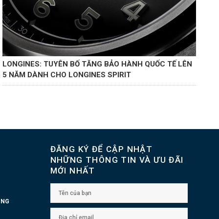
LONGINES: TUYÊN BỐ TĂNG BẢO HÀNH QUỐC TẾ LÊN
BS
5 NĂM DÀNH CHO LONGINES SPIRIT
th
ĐĂNG KÝ ĐỂ CẬP NHẬT
NHỮNG THÔNG TIN VÀ ƯU ĐÃI
MỚI NHẤT
UNG