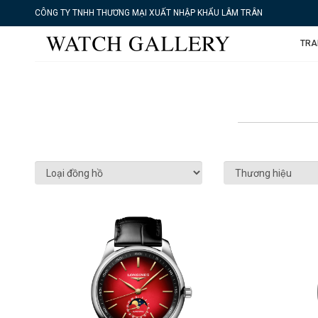
CÔNG TY TNHH THƯƠNG MẠI XUẤT NHẬP KHẨU LÂM TRÂN
TRA