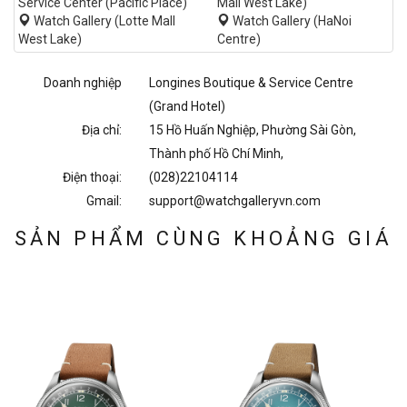
Service Center (Pacific Place)
Mall West Lake)
Watch Gallery (Lotte Mall
Watch Gallery (HaNoi
West Lake)
Centre)
Doanh nghiệp
Longines Boutique & Service Centre
(Grand Hotel)
Địa chỉ:
15 Hồ Huấn Nghiệp, Phường Sài Gòn,
Thành phố Hồ Chí Minh,
Điện thoại:
(028)22104114
Gmail:
support@watchgalleryvn.com
SẢN PHẨM CÙNG KHOẢNG GIÁ