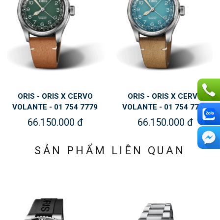
ORIS - ORIS X CERVO
ORIS - ORIS X CERVO
VOLANTE - 01 754 7779
VOLANTE - 01 754 7779
4067-SET
4065-SET
66.150.000 đ
66.150.000 đ
SẢN PHẨM LIÊN QUAN