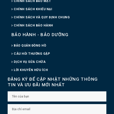
CHÍNH SÁCH BẢO MẬT
CHÍNH SÁCH KHIẾU NẠI
CHÍNH SÁCH VÀ QUY ĐỊNH CHUNG
CHÍNH SÁCH BẢO HÀNH
BẢO HÀNH - BẢO DƯỠNG
BẢO QUẢN ĐỒNG HỒ
CÂU HỎI THƯỜNG GẶP
DỊCH VỤ SỬA CHỮA
LỜI KHUYÊN HỮU ÍCH
ĐĂNG KÝ ĐỂ CẬP NHẬT NHỮNG THÔNG
TIN VÀ ƯU ĐÃI MỚI NHẤT