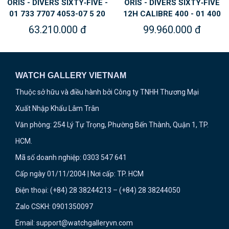
Y‑FIVE -
ORIS - DIVERS SIXTY‑FIVE
ORIS - DIVERS SIX
07 5 20
12H CALIBRE 400 - 01 400
CHRONOGRAPH - 
7772 4054-07 5 20 82
7791 4054-07 8 
 đ
99.960.000 đ
123.480.00
WATCH GALLERY VIETNAM
Thuộc sở hữu và điều hành bởi Công ty TNHH Thương Mại
Xuất Nhập Khẩu Lâm Trân
Văn phòng: 254 Lý Tự Trọng, Phường Bến Thành, Quận 1, TP.
HCM.
Mã số doanh nghiệp: 0303 547 641
Cấp ngày 01/11/2004 | Nơi cấp: TP. HCM
Điện thoại: (+84) 28 38244213 – (+84) 28 38244050
Zalo CSKH: 0901350097
Email: support@watchgalleryvn.com