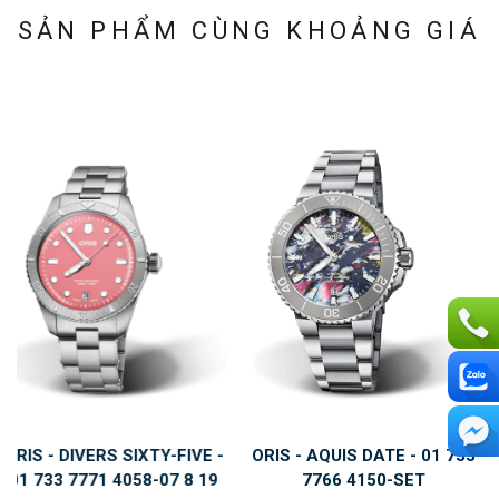
SẢN PHẨM CÙNG KHOẢNG GIÁ
E -
ORIS - AQUIS DATE - 01 733
ORIS - AQUIS DATE - 01
 19
7766 4150-SET
7770 4150-SET